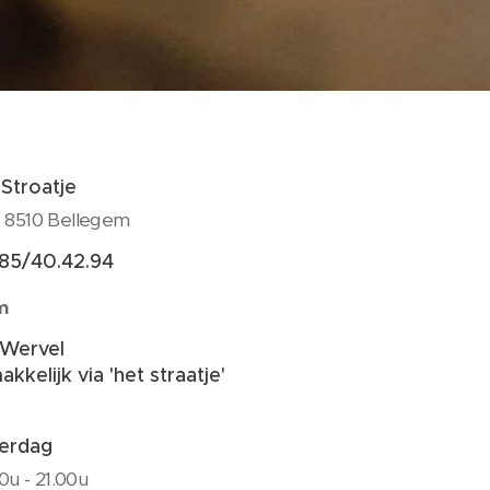
 Stroatje
- 8510 Bellegem
485/40.42.94
m
e Wervel
kkelijk via 'het straatje'
erdag
00u - 21.00u