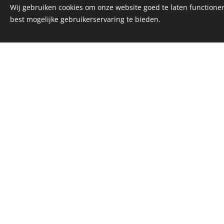
Wij gebruiken cookies om onze website goed te laten functioner
best mogelijke gebruikerservaring te bieden.
E-mailadres
Telefoonnu
Reservatie 
Gewenste ti
Aantal pers