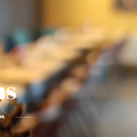
ns
r.