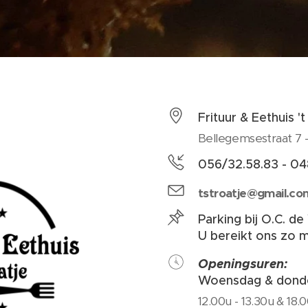
Frituur & Eethuis 't
Bellegemsestraat 7 
056/32.58.83 - 0
tstroatje@gmail.co
Parking bij O.C. d
U bereikt ons zo ma
Openingsuren:
Woensdag & dond
12.00u - 13.30u & 18.