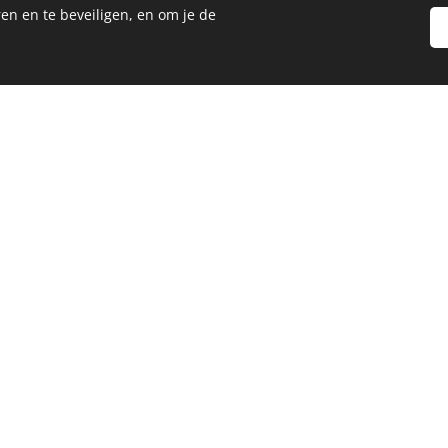
en en te beveiligen, en om je de
mmer
op
jdstip
onen