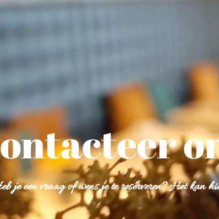
ontacteer o
eb je een vraag of wens je te reserveren? Het kan hie